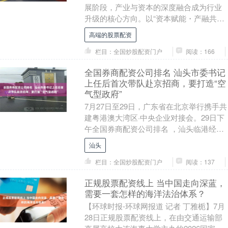
展阶段，产业与资本的深度融合成为行业
升级的核心方向。以“资本赋能・产融共生
——宠物产业投融资新纪元”为主题的2026
高端的股票配资
亚洲宠物....
栏目：全国炒股配资门户
阅读：166
全国券商配资公司排名 汕头市委书记
上任后首次带队赴京招商，要打造“空
气型政府”
7月27日至29日，广东省在北京举行携手共
建粤港澳大湾区·中央企业对接会。29日下
午全国券商配资公司排名 ，汕头临港经济
区产业对接座谈会在北京举行。这是汕头
汕头
市委....
栏目：全国炒股配资门户
阅读：137
正规股票配资线上 当中国走向深蓝，
需要一套怎样的海洋法治体系？
【环球时报-环球网报道 记者 丁雅栀】7月
28日正规股票配资线上，在由交通运输部