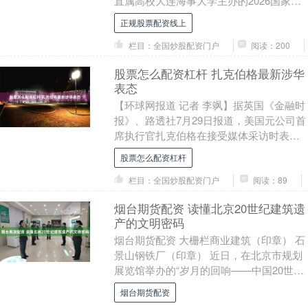
直属高校大连海事大学主办的2026国家海
洋治理与发展学术交流会上，《中国海洋
正规股票配资线上
法治....
栏目：全国炒股配资门户
阅读：200
股票怎么配资杠杆 扎克伯格最新涉华
表态
【环球网报道 记者 李飒】据英国《金融时
报》、路透社7月29日报道，美国元公司首
席执行官扎克伯格在接受媒体采访时表
示，美国不应为了在人工智能（AI）竞赛
股票怎么配资杠杆
中占据优....
栏目：全国炒股配资门户
阅读：89
烟台期货配资 读懂北京20世纪建筑遗
产的文明密码
烟台期货配资 大栅栏商业建筑（印章） 石
景山钢铁厂（印章） 近日，在北京市规划
展览馆举办的“岁月的回响——中国20世纪
建筑遗产”摄影展，首次以建筑遗产与摄影
烟台期货配资
艺术....