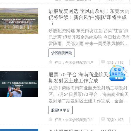
炒股配资网选 季风雨杀到！东莞大雨
仍将继续！新台风“白海豚”即将生成
→
炒股配资网选 东莞街坊注意 台风“红霞”虽
已远离 但受其残余系统影响 今日我市仍有
雷阵雨、局部大雨 未来一周受季风槽影响
东莞强降水频繁 季风雨来了 东莞街坊请....
炒股配资网选
栏目：全国炒股配资门户
阅读：115
股票t+0 平台 海南商业航天发射场二
期发射区土建工作完成
从空中俯瞰海南商业航天发射场二期发射
区。7月24日股票t+0 平台，海南商业航天
发射场二期发射区土建工作完成，全面转
入设备调试合练的关键阶段。海南商业航
股票t 0 平台
天发射场....
栏目：全国炒股配资门户
阅读：197