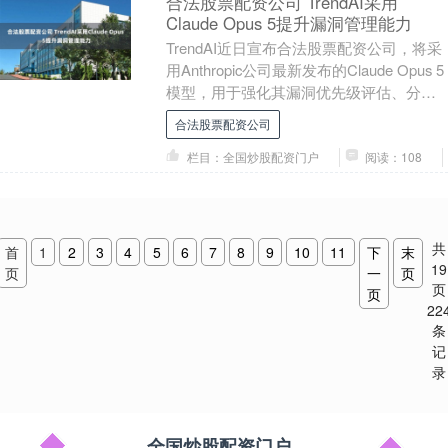
合法股票配资公司 TrendAI采用
Claude Opus 5提升漏洞管理能力
TrendAI近日宣布合法股票配资公司，将采
用Anthropic公司最新发布的Claude Opus 5
模型，用于强化其漏洞优先级评估、分析
与虚拟修复能力。此举....
合法股票配资公司
栏目：全国炒股配资门户
阅读：108
共
首
1
2
3
4
5
6
7
8
9
10
11
下
末
19
页
一
页
页
页
22
条
记
录
全国炒股配资门户