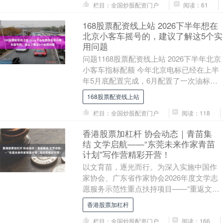
栏目：全国炒股配资门户
阅读：61
168股票配资线上站 2026下半年想在
北京小客车摇号的，建议了解这5个实
用问题
问题1168股票配资线上站 2026下半年北京
小客车指标配额 今年北京电标已经在上半
年5月底配置完成，6月配置了一次油标，
下半年的配置依旧是油标（即普通小客车
168股票配资线上站
指....
栏目：全国炒股配资门户
阅读：118
香港股票加杠杆 协会动态｜青苗集
结 文学启航——“东莞未来作家青苗
计划”写作营精彩开营！
以文育苗，逐光而行。为深入实施中国作
家协会、广东省作家协会2026年度文学志
愿服务示范性重点扶持项目——“重返文学
现场：新大众文艺东莞素人写作基层培育
香港股票加杠杆
计划”，厚....
栏目：全国炒股配资门户
阅读：166