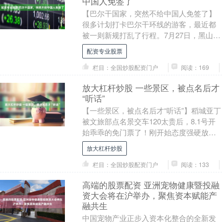
中国人免签了
【巴尔干国家，突然不给中国人免签了】
很多计划打卡巴尔干环线的游客，最近都
被一则新规打乱了行程。7月27日，黑山官
方正式官宣，今年11月1日起，彻底取消中
配资专业股票
国、俄罗....
栏目：全国炒股配资门户
阅读：169
放大杠杆炒股 一些景区，被点名后才
“听话”
【一些景区，被点名后才“听话”】稻城亚丁
被文旅部点名景交车120太贵后，8.1号开
始乖乖的免门票了！刚开始态度强硬放大
杠杆炒股，什么改变都没有做，我估计是
放大杠杆炒股
他们一....
栏目：全国炒股配资门户
阅读：133
高端的股票配资 亚洲宠物健康暨投融
资大会将在沪举办，聚焦资本赋能产
融共生
中国宠物产业正步入资本化整合的全新发