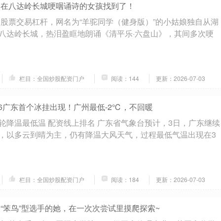
 在八达岭长城哽咽诵诗的女孩找到了！
香港股票交易杠杆，网名为“羊驼同学（健身版）”的小姑娘独自从湖
八达岭长城，热泪盈眶地朗诵《清平乐·六盘山》，其间多次哽
栏目：全国炒股配资门户
阅读：144
更新：2026-07-03
26广东首个冰挂出现！广州最低-2℃，不回暖
轮降温最低温 配资线上排名 广东省气象台预计，3日，广东继续
，以多云到晴为主，仍有降温大风天气，过程最低气温出现在3
栏目：全国炒股配资门户
阅读：184
更新：2026-07-03
是“笨鸟”型选手的她，在一次次尝试里摸爬探索~