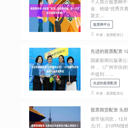
个人简介股票网平
金、校级“优秀共青
新文....
股票网平台
作者：股票配资口
先进的股票配资 1
国家新闻出版署公布
外，《广州市扶持
中提到，....
先进的股票配资
作者：股票配资社
股票期货配资 头
据市场消息，12月
元/片、210RN报价