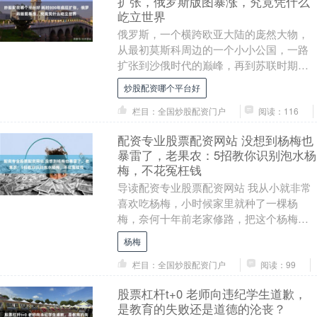
扩张，俄罗斯版图暴涨，究竟凭什么
屹立世界
俄罗斯，一个横跨欧亚大陆的庞然大物，
从最初莫斯科周边的一个小小公国，一路
扩张到沙俄时代的巅峰，再到苏联时期的
超级大国炒股配资哪个平台好，如今依然
炒股配资哪个平台好
是全球领土面积最....
栏目：全国炒股配资门户
阅读：116
配资专业股票配资网站 没想到杨梅也
暴雷了，老果农：5招教你识别泡水杨
梅，不花冤枉钱
导读配资专业股票配资网站 我从小就非常
喜欢吃杨梅，小时候家里就种了一棵杨
梅，奈何十年前老家修路，把这个杨梅给
砍掉了，从此之后我就只能去水果店买杨
杨梅
梅吃了。 如今正....
栏目：全国炒股配资门户
阅读：99
股票杠杆t+0 老师向违纪学生道歉，
是教育的失败还是道德的沦丧？