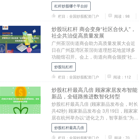
业市场竞争已进入“战国时代”，行业集中度
杠杆炒股哪个平台好
持....
栏目：全国炒股配资门户
阅读：98
炒股玩杠杆 商会变身“社区合伙人”，
社企共治促高质量发展
广州茶滘街道商会助力高质量发展大会近
日在广州荔湾区茶滘街道理想花地篮球多
功能馆召开。会上，街道向商会颁授“社区
合伙人”牌匾，标志着社企共治模式正式落
炒股玩杠杆
地炒股玩杠杆....
栏目：全国炒股配资门户
阅读：112
炒股杠杆最高几倍 顾家家居发布智能
新品，全链路推进数智化转型
炒股杠杆最高几倍 (顾家新品发布会，时长
共42秒) 顾家新品发布会 3月19日，顾家家
居在杭州举办以“进化之力，智享新生”为主
题的智能旗舰新品春季发布会，集中发....
炒股杠杆最高几倍
栏目：全国炒股配资门户
阅读：70