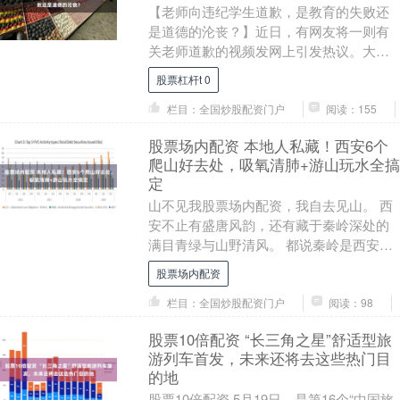
【老师向违纪学生道歉，是教育的失败还
是道德的沦丧？】近日，有网友将一则有
关老师道歉的视频发网上引发热议。大学
课堂上股票杠杆t+0，一学生上课睡觉，老
股票杠杆t 0
师制止其睡觉....
栏目：全国炒股配资门户
阅读：155
股票场内配资 本地人私藏！西安6个
爬山好去处，吸氧清肺+游山玩水全搞
定
山不见我股票场内配资，我自去见山。 西
安不止有盛唐风韵，还有藏于秦岭深处的
满目青绿与山野清风。 都说秦岭是西安人
的后花园，群峰连绵，风光无限，藏着数
股票场内配资
不尽的自然美....
栏目：全国炒股配资门户
阅读：98
股票10倍配资 “长三角之星”舒适型旅
游列车首发，未来还将去这些热门目
的地
股票10倍配资 5月19日，是第16个“中国旅