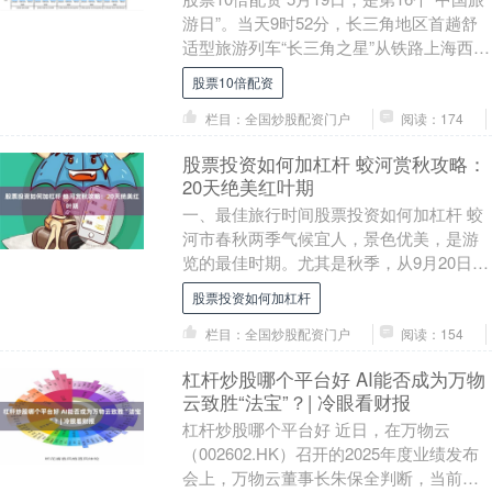
游日”。当天9时52分，长三角地区首趟舒
适型旅游列车“长三角之星”从铁路上海西站
缓缓驶出，载着近200名长三角游客....
股票10倍配资
栏目：全国炒股配资门户
阅读：174
股票投资如何加杠杆 蛟河赏秋攻略：
20天绝美红叶期
一、最佳旅行时间股票投资如何加杠杆 蛟
河市春秋两季气候宜人，景色优美，是游
览的最佳时期。尤其是秋季，从9月20日至
10月10日，蛟河的红叶进入最佳观赏期，
股票投资如何加杠杆
此时的....
栏目：全国炒股配资门户
阅读：154
杠杆炒股哪个平台好 AI能否成为万物
云致胜“法宝”？| 冷眼看财报
杠杆炒股哪个平台好 近日，在万物云
（002602.HK）召开的2025年度业绩发布
会上，万物云董事长朱保全判断，当前物