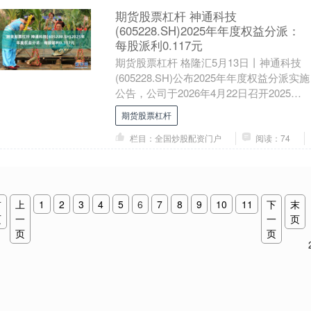
期货股票杠杆 神通科技
(605228.SH)2025年年度权益分派：
每股派利0.117元
期货股票杠杆 格隆汇5月13日丨神通科技
(605228.SH)公布2025年年度权益分派实施
公告，公司于2026年4月22日召开2025年
年度股东会，审议通过了....
期货股票杠杆
栏目：全国炒股配资门户
阅读：74
首
上
1
2
3
4
5
6
7
8
9
10
11
下
末
页
一
一
页
页
页