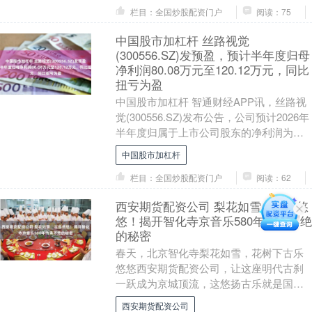
栏目：全国炒股配资门户
阅读：75
中国股市加杠杆 丝路视觉
(300556.SZ)发预盈，预计半年度归母
净利润80.08万元至120.12万元，同比
扭亏为盈
中国股市加杠杆 智通财经APP讯，丝路视
觉(300556.SZ)发布公告，公司预计2026年
半年度归属于上市公司股东的净利润为
80.08万元至120.12万元，....
中国股市加杠杆
栏目：全国炒股配资门户
阅读：62
西安期货配资公司 梨花如雪，古乐悠
悠！揭开智化寺京音乐580年传承不绝
的秘密
春天，北京智化寺梨花如雪，花树下古乐
悠悠西安期货配资公司，让这座明代古刹
一跃成为京城顶流，这悠扬古乐就是国家
级非遗京音乐，它为何能在智化寺代代相
西安期货配资公司