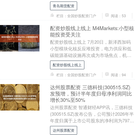
http://wq.finance.sina.com.....
青岛期货配资
栏目：全国炒股配资门户
阅读：53
配资炒股线上线上 M4Markets:小型核
能投资受关注
配资炒股线上线上 7月20日，新泽西加码
小型模块化核反应堆投资，电力供应和低
碳能源基础设施再次成为市场焦点，机构
表示，稳定电源需求上升正在改变能源投
配资炒股线上线上
资结构。 小....
栏目：全国炒股配资门户
阅读：94
达州股票配资 三德科技(300515.SZ)
发预增，预计半年度归母净利润同比
增长30%至50%
达州股票配资 智通财经APP讯，三德科技
(300515.SZ)发布公告，公司预计2026年半
年度归属于上市公司股东的净利润为7976
万元至9203万元，同比增长....
达州股票配资