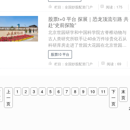
传，传承 580....
栏目：全国炒股配资门户
阅读：175
股票t+0 平台 探展｜恐龙顶流引路 共
赴“史前探险”
北京世园研学和中国科学院古脊椎动物与
古人类研究所联手让40余万件珍贵化石从
科研库房走进了世园大花园在北京世园古
生物研学基地一场史前探险正火热上演股
股票t 0 平台
票t+0 平台....
栏目：全国炒股配资门户
阅读：69
首
上
1
2
3
4
5
6
7
8
9
10
11
下
末
页
一
一
页
页
页