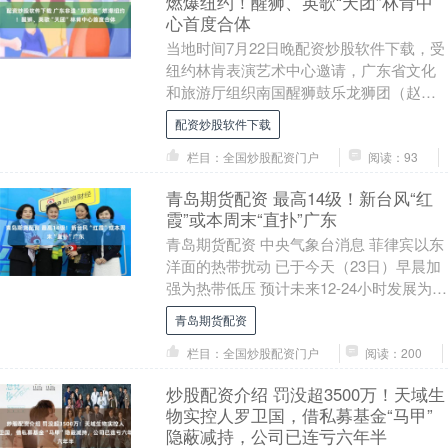
燃爆纽约！醒狮、英歌“天团”林肯中
心首度合体
当地时间7月22日晚配资炒股软件下载，受
纽约林肯表演艺术中心邀请，广东省文化
和旅游厅组织南国醒狮鼓乐龙狮团（赵家
狮）、普宁富美青年英歌队联袂登上美国
配资炒股软件下载
纽约林肯中心....
栏目：全国炒股配资门户
阅读：93
青岛期货配资 最高14级！新台风“红
霞”或本周末“直扑”广东
青岛期货配资 中央气象台消息 菲律宾以东
洋面的热带扰动 已于今天（23日）早晨加
强为热带低压 预计未来12-24小时发展为
今年第12号台风“红霞” 或于本周末....
青岛期货配资
栏目：全国炒股配资门户
阅读：200
炒股配资介绍 罚没超3500万！天域生
物实控人罗卫国，借私募基金“马甲”
隐蔽减持，公司已连亏六年半