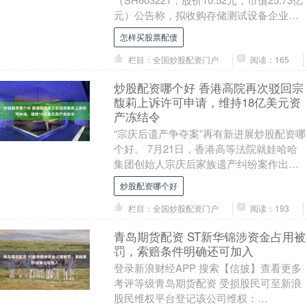
元）公告称，拟收购存储测试设备企业欧
康诺不低于77.08%股权，同时控....
怎样买股票配债
栏目：全国炒股配资门户
阅读：165
炒股配资哪个好 香港高院再次驳回宗
馥莉上诉许可申请，维持18亿美元资
产冻结令
“宗庆后遗产争夺案”再有新进展炒股配资哪
个好。 7月21日，香港高等法院就娃哈哈
集团创始人宗庆后家族遗产纠纷案作出最
新裁决，驳回被告方宗馥莉及Jian Hao ....
炒股配资哪个好
栏目：全国炒股配资门户
阅读：193
青岛期货配资 ST新华锦涉资金占用被
罚，索赔条件明确还可加入
登录新浪财经APP 搜索【信披】查看更多
考评等级青岛期货配资 受损股民可至新浪
股民维权平台登记该公司维权：