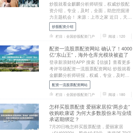
炒股就看金麒麟分析师研报，权威炒股配
资介绍，专业，及时，全面，助您挖掘潜
力主题机会！ 来源：上市之家 近日，天域
生物科技股份有限公司（603717.SH，以
炒股配资介绍
下简....
栏目：全国炒股配资门户
阅读：120
配资一流股票配资网站 确认了！4000
亿“东山王”，海外仓库光模块被盗了
登录新浪财经APP 搜索【信披】查看更多
考评等级配资一流股票配资网站 炒股就看
金麒麟分析师研报，权威，专业，及时，
全面，助您挖掘潜力主题机会！ 来源：上
配资一流股票配资网站
市之家 ....
栏目：全国炒股配资门户
阅读：180
怎样买股票配债 爱丽家居拟“两步走”
收购欧康诺 为何大多数股份未与业绩
承诺期绑定？
7月20日晚怎样买股票配债，爱丽家居
（SH603221，股价10.52元，市值25.73亿