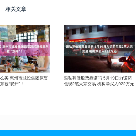
相关文章
么买 惠州市城投集团原资
跟私募做股票靠谱吗 5月19日力诺药
东被“双开”！
包现2笔大宗交易 机构净买入922万元