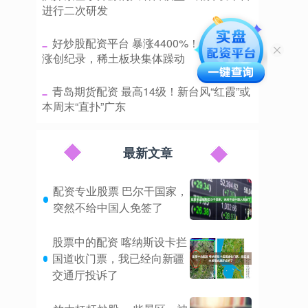
进行二次研发
​好炒股配资平台 暴涨4400%！氧化钇疯
涨创纪录，稀土板块集体躁动
​青岛期货配资 最高14级！新台风“红霞”或
本周末“直扑”广东
最新文章
配资专业股票 巴尔干国家，
突然不给中国人免签了
股票中的配资 喀纳斯设卡拦
国道收门票，我已经向新疆
交通厅投诉了