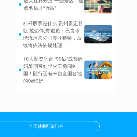
放大杠杆炒股 一些景区，被
点名后才“听话”
杠杆股票是什么 贵州贵定县
就“擦边伴漂”道歉：已责令
漂流运营公司停业整顿，后
续将依法依规处理
10大配资平台 “90后”成都妈
妈暑期带娃坐火车勇闯9
国！随行还有来自全国各地
的9娃9妈
全国炒股配资门户