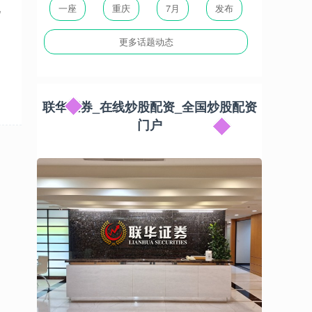
配
一座
重庆
7月
发布
的
更多话题动态
联华证券_在线炒股配资_全国炒股配资
门户