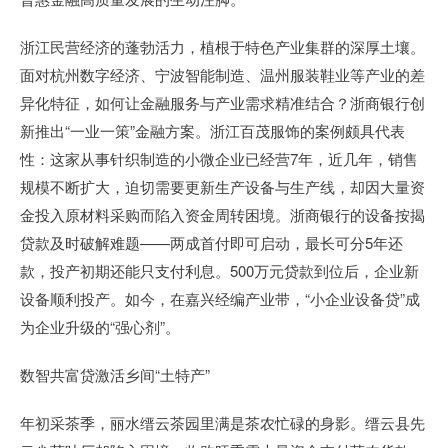
浙江民营经济的蓬勃活力，植根于特色产业集群的深厚土壤。
面对杭州数字经济、宁波智能制造、温州服装鞋业等产业的差
异化特征，如何让金融服务与产业需求精准结合？浙商银行创
新推出“一业一策”金融方案。浙江百茂服饰的案例颇具代表
性：这家从事针织制造的小微企业已经营7年，近几年，销售
规模不断扩大，迫切需要更新生产设备与生产线，却因大量资
金投入原材料采购而陷入资金周转困境。浙商银行的设备按揭
贷款及时破解难题——两成首付即可启动，最长可分5年还
款，投产初期还能只支付利息。500万元贷款到位后，企业新
设备顺利投产。如今，在嘉兴经编产业带，“小企业设备贷”成
为企业升级的“强心剂”。
数智共富贷激活乡间“土特产”
年初采茶季，丽水缙云茶园里满是茶农忙碌的身影。缙云县先