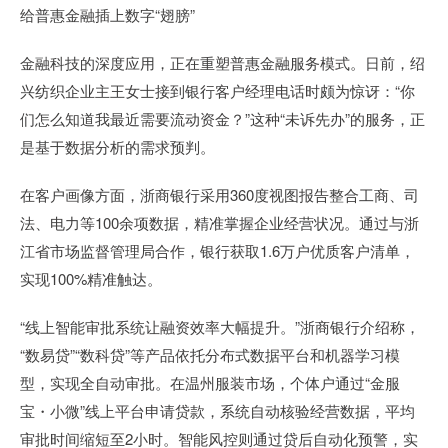
给普惠金融插上数字“翅膀”
金融科技的深度应用，正在重塑普惠金融服务模式。日前，绍
兴纺织企业主王女士接到银行客户经理电话时颇为惊讶：“你
们怎么知道我最近需要流动资金？”这种“未诉先办”的服务，正
是基于数据分析的需求预判。
在客户画像方面，浙商银行采用360度视图报告整合工商、司
法、电力等100余项数据，精准掌握企业经营状况。通过与浙
江省市场监督管理局合作，银行获取1.6万户优质客户清单，
实现100%精准触达。
“线上智能审批系统让融资效率大幅提升。”浙商银行介绍称，
“数易贷”“数科贷”等产品依托分布式数据平台和机器学习模
型，实现全自动审批。在温州服装市场，个体户通过“金服
宝・小微”线上平台申请贷款，系统自动核验经营数据，平均
审批时间缩短至2小时。智能风控则通过贷后自动化预警，实