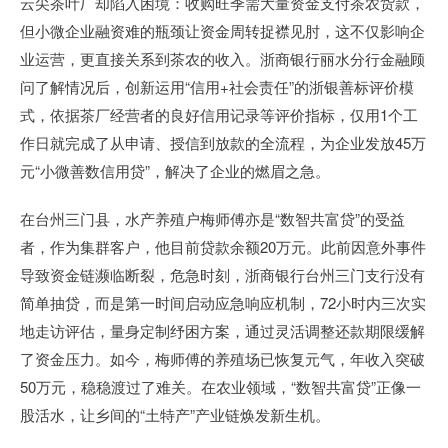
云尖茶叶厂却陷入困境：收购旺季需大量资金支付茶农货款，
但小微企业融资难的瓶颈让资金周转捉襟见肘，这不仅影响企
业运营，更直接关系到茶农的收入。浙商银行丽水分行金融顾
问了解情况后，创新运用“信用+社会责任”的浙银善标评价模
式，依据茶厂经营者的良好信用记录等评价指标，仅用1个工
作日就完成了从申请、授信到放款的全流程，为企业发放45万
元“小微善数信用贷”，解决了企业的燃眉之急。
在台州三门县，水产养殖户梅师傅亦是“数智共富贷”的受益
者，作为集群客户，他目前贷款余额20万元。此前因意外事件
导致资金链濒临断裂，危急时刻，浙商银行台州三门支行没有
简单抽贷，而是第一时间启动应急响应机制，72小时内三次实
地走访评估，量身定制纾困方案，通过灵活调整还款期限缓解
了资金压力。如今，梅师傅的养殖场已恢复元气，年收入突破
50万元，稳稳渡过了难关。在农业领域，“数智共富贷”正像一
股活水，让乡间的“土特产”产业链焕发新生机。