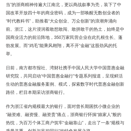
当”的浙商精神传遍大江南北，更以商战叙事为壳，装下了中
国改革开放四十年的商业密码，成为一部唤醒无数创业者的
“时代教科书”，助推着“大众创业、万众创新”的浪潮奔涌向
前。浙江，这片浸润着敢想敢闯、敢拼敢干的热土，始终是中
国商业活力的前沿阵地，350万家民营企业在此扎根生长、蓬
勃发展。而“鸡毛”能乘风翱翔，离不开“金融”这股劲风的托
举。
日前，南方都市报社、湾财社携手中国人民大学中国普惠金融
研究院，共同启动“中国普惠金融行”专题系列报道，呈现鲜活
生动的普惠金融服务案例、模式，探索数字时代普惠金融创新
路径，栏目本期采访浙商银行。
作为浙江省内规模最大的银行，面对曾长期困扰小微企业的
“融资难、融资慢、融资贵”痛点，浙商银行怀揣“娘家人”般的
热忱，为百万个体工商户筑牢“金融靠山”，走出了一条“规模与
质量并重、创新与风控同行”的特色发展之路。