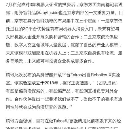
7月在完成对3家机器人企业的投资后，京东方面向南都记者透
露，附身智能品牌JoyInside也是京东内部的一支重要力量。目
前，京东在具身智能领域的布局集中在三个层面：一是京东依
托过往的3C平台优势提前布局机器人消费入口，未来有望与
头部机器人企业开展采购和营销的合作；二是京东依托供应
链、数字人交互领域等大量数据，沉淀了自己的产业大模型，
未来该模型或能应用在机器人上；三是京东自身也有物流、服
务等场景，未来或可与投资企业构成更多合作。
腾讯此次发布的具身智能开放平台Tairos出自Robotics X实验
室。该实验室成立于2018年，据张正友透露，“（团队成员）
有些是偏前沿探索的，有些偏产品，有些则直接负责对外合
作。合作伙伴提出一些要求我们做不了，当做不了的要求有通
用性时就会成为前沿研究的课题。”
腾讯方面强调，目前在做Tairos时更强调用此前积累下来的经
验和成熟技术成果，作为产品提供给机器人厂商和第三方厂