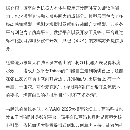
据介绍，该平台为机器人本体与应用开发商补齐关键软件能
力，包含模型算法和云服务两大组成部分。模型层面包含了多
模态感知模型、规划大模型以及感知行动联合大模型。云服务
平台则包含了仿真平台、数据平台以及开发工具等，平台通过
标准化接口调用及软件开发工具包（SDK）的方式对外提供服
务。
这些能力被当天在腾讯发布会上的宇树G1机器人表现得淋漓
尽致——搭载开放平台Tairos的G1能自主走到演讲台上，还能
在张正友的呼唤下来到其身边，并准确识别出讲台上“有一个
电脑、一束花、两个麦克风”，也能拒绝张正友帮其拿笔记本
的要求，坦言自己的机械手目前“揽不了瓷器活”。
与腾讯的路线类似，在WAIC 2025大模型论坛上，商汤科技也
发布了“悟能”具身智能平台。该平台以商汤具身世界模型为核
心引擎，依托商汤大装置提供端侧和云侧算力支持，能够为机