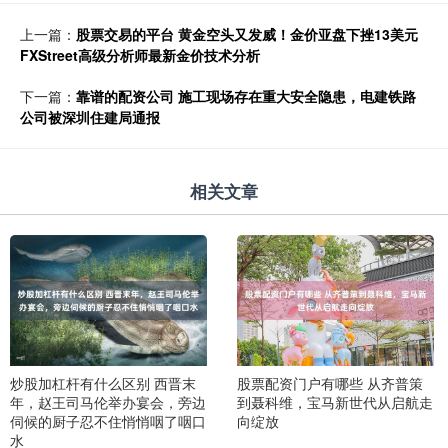
上一篇：
股票交易的平台 黄金空头又发威！金价亚盘下挫13美元
FXStreet高级分析师最新金价技术分析
下一篇：
靠谱的配资公司 施工现场存在重大安全隐患，电建铁路
公司被深圳住建局通报
相关文章
炒股加杠杆有什么区别 西晋末
股票配资门户有哪些 从齐普策
年，赵王司马伦举办宴会，旁边
到聂科维，宝马新世代从启航走
伺候的厨子忍不住悄悄咽了咽口
向绽放
水