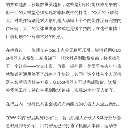
的方式越多，获取数量就越多，这些是初创公司很难竞争的，
但干活的大模型必须实现对非标硬件的打造。“今天的互联网
大厂对硬件特别是对人形机器人动辄上千个的硬件没有完整的
供应链，大厂的大体量做事方式也是慢半拍的，在这件事情上
目前初创企业有非常好的机会。”
在他身边，一位观众在ipad上点单无糖可乐后，银河通用Galb
ot机器人从货架上精准卸下一瓶饮料递到取货桌前，接着操作
下一个订单——农夫山泉。值得一提的是，美团早在去年年底
就和银河通用签署了战略合作协议，共同打造全球首个人形机
器人智慧药房解决方案，Galbot机器人可以完成取货、送货、
补货等工作，并自主规划取送路径，实现24小时无人值守。
在行业内，也有已具备全栈式布局能力的机器人人企业跑出。
在WAIC的“智启具身论坛”上，智元机器人合伙人&具身业务部
总裁姚卯青介绍，目前智元已经打通了机器人本体、运动智