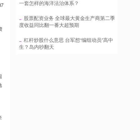
一套怎样的海洋法治体系？
7
​股票配资业务 全球最大黄金生产商第二季
度收益同比翻一番大超预期
资
​杠杆炒股什么意思 台军想“编组动员”高中
生？岛内吵翻天
国
地
，
牵