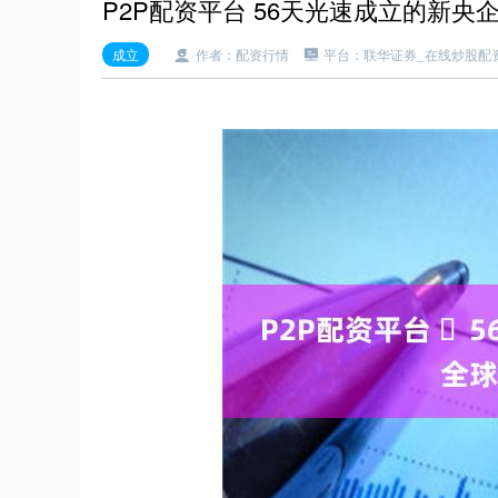
P2P配资平台 ​56天光速成立的新
成立
作者：配资行情
平台：联华证券_在线炒股配