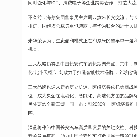
同时强化与ICT、消费电子等企业跨界合作，打造大
不久前，海尔集团董事局主席周云杰来长安交流，与
推进。阿维塔总裁陈卓也透露，与华为联合的近千人
朱华荣认为，生态盈利模式正在和原来的整车单一盈
机会。
三大战略仍将是中国长安汽车的长期聚焦点。其中，新
化“北斗天枢”计划致力于打造智能技术品牌；全球化“
三大品牌也迎来新的历史机遇。阿维塔将依托集团战
位，成为央企在电动化、智能化、高端化方面的品牌标
另外两款全新车型一同上市；到2030年，阿维塔将推
阵。
深蓝将作为中国长安汽车高质量发展的关键支柱、科
新的发展征程，助力中国长安汽车打造世界一流的“中国