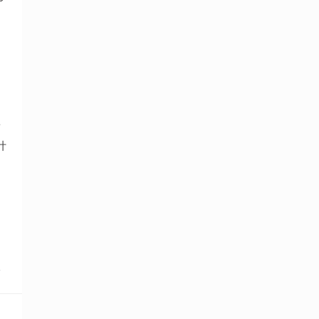
、
新
计
。
点