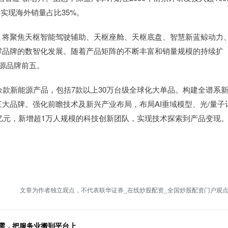
，实现海外销量占比35%。
，将聚焦天枢智能驾驶辅助、天枢座舱、天枢底盘、智慧新蓝鲸动力
撑品牌的数智化发展。随着产品矩阵的不断丰富和销量规模的持续扩
源品牌前五。
余款新能源产品，包括7款以上30万台级全球化大单品。构建全谱系
大品牌。强化前瞻技术及新兴产业布局，布局AI垂域模型、光/量子
0亿元，新增超1万人规模的科技创新团队，实现技术探索到产品变现
文章为作者独立观点，不代表联华证券_在线炒股配资_全国炒股配资门户观
内需，把服务业搬到平台上