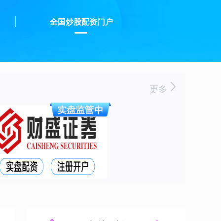
资
全国炒股配资门户
更多