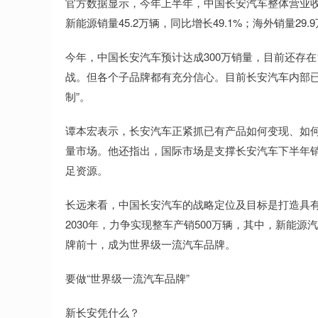
官方数据显示，今年上半年，中国长安汽车整体营业收入
新能源销量45.2万辆，同比增长49.1%；海外销量29.
今年，中国长安汽车预计达成300万销量，目前还存
战。但各个子品牌都有充分信心。目前长安汽车内部已
制”。
谭本宏表示，长安汽车正紧抓已有产品如何变现、如
量市场。他还指出，国际市场是支撑长安汽车下半年
足资源。
长远来看，中国长安汽车的战略定位及目标是打造具
2030年，力争实现整车产销500万辆，其中，新能源
牌前十，成为世界级一流汽车品牌。
要做“世界级一流汽车品牌”
新长安凭什么？