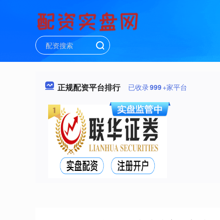
正规配资平台排行
已收录
999
+家平台