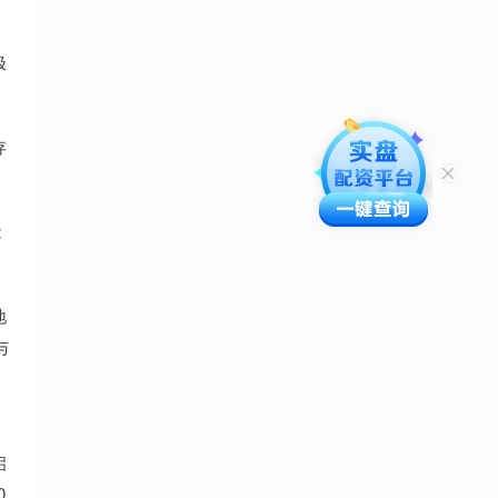
极
存
能
地
与
启
0