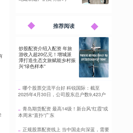
推荐阅读
炒股配资介绍入配资 年旅
游收入超20亿元！增城派
有
潭打造生态文旅赋能乡村振
兴“绿色样本”
​哪个股票交流平台好 科锐国际：截至
2025年4月30日，公司股东总户数9,423户
​青岛期货配资 最高14级！新台风“红霞”或
本周末“直扑”广东
零
​正规股票配资线上 当中国走向深蓝，需要