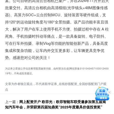
案。公司自研的高清云台相机已量产，并在2024年11月开启大
批量交付。高清云台相机由高清模组(光学镜头+48M图像传感
器)、高算力SOC+云台控制MCU、旋转装置等硬件组成，支
持120°的运动旋转角度与180°全景拍摄。该产品功能丰富且强
大，解决了用户在车上使用手机不方便、拍摄过程中存在 A 柱
死角、手机拍摄时抖动等痛点，是一款具备旋转、电子防抖、
可在行车外拍摄、录制Vlog等功能的智能创新产品，具备高度
集成和复杂功能，让车内外交互更多彩，让车辆更具竞争优
势。感谢您对公司的关注！
为证券之星据公开信息整理股票融资功能，由AI算法生成(网信算备3101043457103012400
19号)，不构成投资建议。
文章为作者独立观点，不代表联华证券_在线炒股配资_全国炒股配资门户观
点
上一篇：
网上配资开户 欧菲光：欧菲智能车联受邀参加第五届焉
知汽车年会，并荣获第四届知鼎奖“2025年度最具价值投资奖”