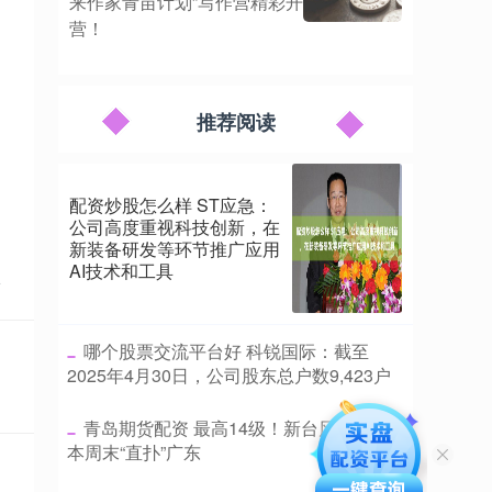
来作家青苗计划”写作营精彩开
营！
推荐阅读
配资炒股怎么样 ST应急：
公司高度重视科技创新，在
新装备研发等环节推广应用
AI技术和工具
点
​哪个股票交流平台好 科锐国际：截至
2025年4月30日，公司股东总户数9,423户
​青岛期货配资 最高14级！新台风“红霞”或
本周末“直扑”广东