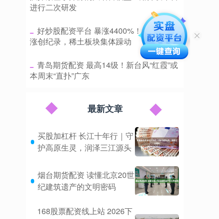
进行二次研发
​好炒股配资平台 暴涨4400%！氧化钇疯
涨创纪录，稀土板块集体躁动
​青岛期货配资 最高14级！新台风“红霞”或
本周末“直扑”广东
最新文章
买股加杠杆 长江十年行｜守
护高原生灵，润泽三江源头
烟台期货配资 读懂北京20世
纪建筑遗产的文明密码
168股票配资线上站 2026下