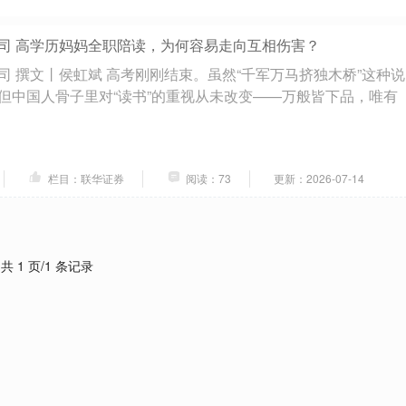
司 高学历妈妈全职陪读，为何容易走向互相伤害？
司 撰文丨侯虹斌 高考刚刚结束。虽然“千军万马挤独木桥”这种说
但中国人骨子里对“读书”的重视从未改变——万般皆下品，唯有
栏目：联华证券
阅读：73
更新：2026-07-14
共 1 页/1 条记录