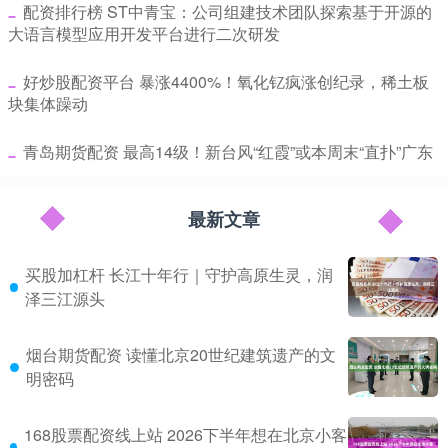
​配资排行榜 ST中青宝：公司组建技术团队探索基于开源的
大语言模型应用开发平台进行二次研发
​好炒股配资平台 暴涨4400%！氧化钇疯涨创纪录，稀土板
块集体躁动
​青岛期货配资 最高14级！新台风“红霞”或本周末“直扑”广东
最新文章
买股加杠杆 长江十年行｜守护高原生灵，润
泽三江源头
烟台期货配资 读懂北京20世纪建筑遗产的文
明密码
168股票配资线上站 2026下半年想在北京小客