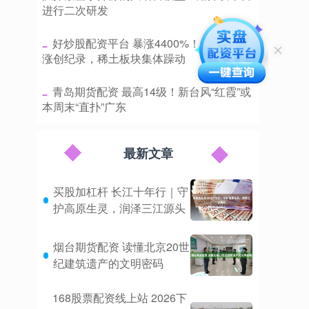
进行二次研发
​好炒股配资平台 暴涨4400%！氧化钇疯
涨创纪录，稀土板块集体躁动
​青岛期货配资 最高14级！新台风“红霞”或
本周末“直扑”广东
最新文章
买股加杠杆 长江十年行｜守
护高原生灵，润泽三江源头
烟台期货配资 读懂北京20世
纪建筑遗产的文明密码
168股票配资线上站 2026下