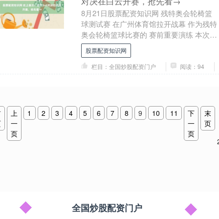
对决在白云开赛，抢先看→
8月21日股票配资知识网 残特奥会轮椅篮
球测试赛 在广州体育馆拉开战幕 作为残特
奥会轮椅篮球比赛的 赛前重要演练 本次测
试赛 不仅全面检验赛事组织运行体系 更
股票配资知识网
带....
栏目：全国炒股配资门户
阅读：94
首
上
1
2
3
4
5
6
7
8
9
10
11
下
末
页
一
一
页
页
页
全国炒股配资门户