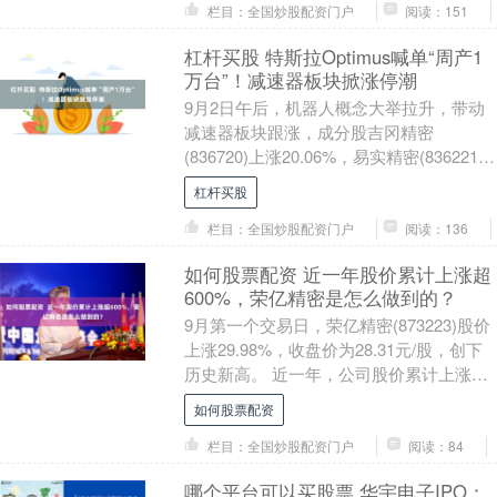
栏目：全国炒股配资门户
阅读：151
杠杆买股 特斯拉Optimus喊单“周产1
万台”！减速器板块掀涨停潮
9月2日午后，机器人概念大举拉升，带动
减速器板块跟涨，成分股吉冈精密
(836720)上涨20.06%，易实精密(836221)
上涨15.01%，春兴精工(002....
杠杆买股
栏目：全国炒股配资门户
阅读：136
如何股票配资 近一年股价累计上涨超
600%，荣亿精密是怎么做到的？
9月第一个交易日，荣亿精密(873223)股价
上涨29.98%，收盘价为28.31元/股，创下
历史新高。 近一年，公司股价累计上涨
635.32%，远远跑赢同期沪....
如何股票配资
栏目：全国炒股配资门户
阅读：84
哪个平台可以买股票 华宇电子IPO：