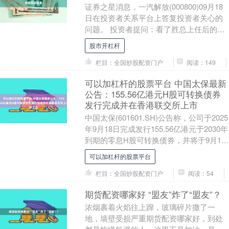
证券之星消息，一汽解放(000800)09月18
日在投资者关系平台上答复投资者关心的
问题。 投资者提问：看了胜总上任后的几
次公开亮相和媒体交流会，实话实说，感
股市开杠杆
觉....
栏目：全国炒股配资门户
阅读：149
可以加杠杆的股票平台 中国太保最新
公告：155.56亿港元H股可转换债券
发行完成并在香港联交所上市
中国太保(601601.SH)公告称，公司于2025
年9月18日完成发行155.56亿港元于2030年
到期的零息H股可转换债券，并将于9月19
日在香港联交所上市....
可以加杠杆的股票平台
栏目：全国炒股配资门户
阅读：54
期货配资哪家好 “盟友”炸了“盟友”？
浓烟裹着火焰往上蹿，玻璃碎片撒了一
地，墙壁受损严重期货配资哪家好，到处