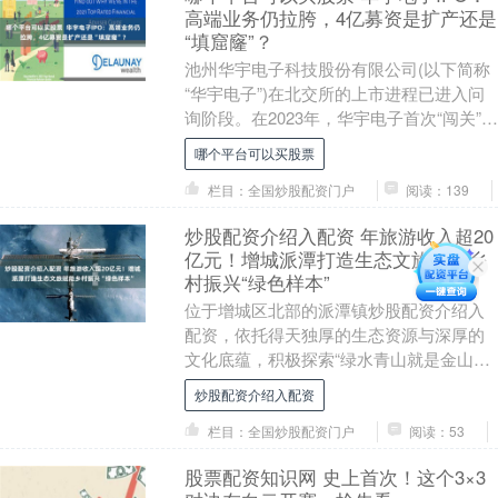
高端业务仍拉胯，4亿募资是扩产还是
“填窟窿”？
池州华宇电子科技股份有限公司(以下简称
“华宇电子”)在北交所的上市进程已进入问
询阶段。在2023年，华宇电子首次“闯关”深
交所，就是在两轮问询之后最终撤回了
哪个平台可以买股票
IP....
栏目：全国炒股配资门户
阅读：139
炒股配资介绍入配资 年旅游收入超20
亿元！增城派潭打造生态文旅赋能乡
村振兴“绿色样本”
位于增城区北部的派潭镇炒股配资介绍入
配资，依托得天独厚的生态资源与深厚的
文化底蕴，积极探索“绿水青山就是金山银
山”的高质量发展之路。通过深挖山水资
炒股配资介绍入配资
源、创新生态修....
栏目：全国炒股配资门户
阅读：53
股票配资知识网 史上首次！这个3×3