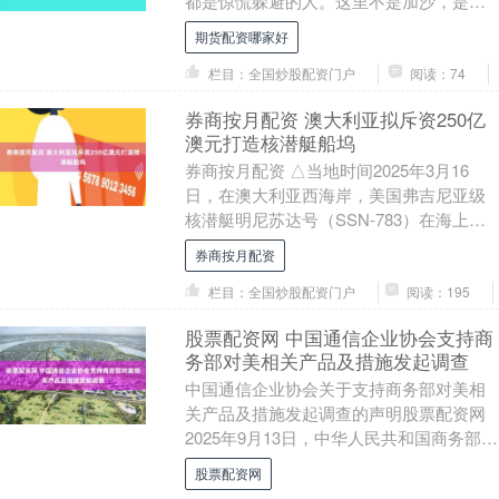
都是惊慌躲避的人。这里不是加沙，是卡
塔尔首都。 当地时间9日，多哈被约15架
期货配资哪家好
以色列战机轰炸....
栏目：全国炒股配资门户
阅读：74
券商按月配资 澳大利亚拟斥资250亿
澳元打造核潜艇船坞
券商按月配资 △当地时间2025年3月16
日，在澳大利亚西海岸，美国弗吉尼亚级
核潜艇明尼苏达号（SSN-783）在海上航
行，并进行港口访问。 澳大利亚政府14
券商按月配资
日....
栏目：全国炒股配资门户
阅读：195
股票配资网 中国通信企业协会支持商
务部对美相关产品及措施发起调查
中国通信企业协会关于支持商务部对美相
关产品及措施发起调查的声明股票配资网
2025年9月13日，中华人民共和国商务部发
布公告，决定对原产于美国的进口相关模
股票配资网
拟芯片....