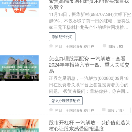
聚焦高端市场和新技术能否实现自我
救赎？
11月18日，振华新材(688707.SH)大幅下挫
超9%，不仅吞噬了前一日的涨幅，更将这
家三元正极材料龙头企业的经营困境推向
公众视野。 曾经是三元正极材料研发....
原油配资公司
栏目：全国炒股配资门户
阅读：93
怎么办理股票配资 一汽解放：查看
2024年年报第六节十四、重大关联交
易
证券之星消息，一汽解放(000800)09月18
日在投资者关系平台上答复投资者关心的
问题。 投资者提问：董秘你好，你在回答
投资者提问出售一汽财务的49亿款项时
怎么办理股票配资
说....
栏目：全国炒股配资门户
阅读：187
股市开杠杆 一汽解放：以价值创造为
核心让股东感受回报温度